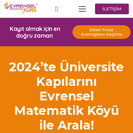
İLETİŞİM
Kayıt olmak için en
Erken Fırsat
doğru zaman
Avantajlarını Kaçırma
2024’te Üniversite
Kapılarını
Evrensel
Matematik Köyü
ile Arala!