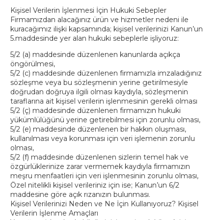
Kişisel Verilerin İşlenmesi İçin Hukuki Sebepler
Firmamızdan alacağınız ürün ve hizmetler nedeni ile
kuracağımız ilişki kapsamında; kişisel verilerinizi Kanun’un
5.maddesinde yer alan hukuki sebeplerle işliyoruz:
5/2 (a) maddesinde düzenlenen kanunlarda açıkça
öngörülmesi,
5/2 (c) maddesinde düzenlenen firmamızla imzaladığınız
sözleşme veya bu sözleşmenin yerine getirilmesiyle
doğrudan doğruya ilgili olması kaydıyla, sözleşmenin
taraflarına ait kişisel verilerin işlenmesinin gerekli olması
5/2 (ç) maddesinde düzenlenen firmamızın hukuki
yükümlülüğünü yerine getirebilmesi için zorunlu olması,
5/2 (e) maddesinde düzenlenen bir hakkın oluşması,
kullanılması veya korunması için veri işlemenin zorunlu
olması,
5/2 (f) maddesinde düzenlenen sizlerin temel hak ve
özgürlüklerinize zarar vermemek kaydıyla firmamızın
meşru menfaatleri için veri işlenmesinin zorunlu olması,
Özel nitelikli kişisel verileriniz için ise; Kanun’un 6/2
maddesine göre açık rızanızın bulunması.
Kişisel Verilerinizi Neden ve Ne İçin Kullanıyoruz? Kişisel
Verilerin İşlenme Amaçları