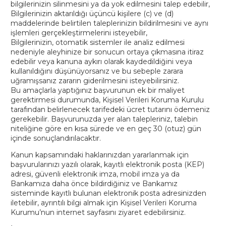
bilgilerinizin silinmesini ya da yok edilmesini talep edebilir,
Bilgilerinizin aktarıldığı üçüncü kişilere (c) ve (d)
maddelerinde belirtilen taleplerinizin bildirilmesini ve aynı
işlemleri gerçekleştirmelerini isteyebilir,
Bilgilerinizin, otomatik sistemler ile analiz edilmesi
nedeniyle aleyhinize bir sonucun ortaya çıkmasına itiraz
edebilir veya kanuna aykırı olarak kaydedildiğini veya
kullanıldığını düşünüyorsanız ve bu sebeple zarara
uğramışsanız zararın giderilmesini isteyebilirsiniz.
Bu amaçlarla yaptığınız başvurunun ek bir maliyet
gerektirmesi durumunda, Kişisel Verileri Koruma Kurulu
tarafından belirlenecek tarifedeki ücret tutarını ödemeniz
gerekebilir. Başvurunuzda yer alan talepleriniz, talebin
niteliğine göre en kısa sürede ve en geç 30 (otuz) gün
içinde sonuçlandırılacaktır.
Kanun kapsamındaki haklarınızdan yararlanmak için
başvurularınızı yazılı olarak, kayıtlı elektronik posta (KEP)
adresi, güvenli elektronik imza, mobil imza ya da
Bankamıza daha önce bildirdiğiniz ve Bankamız
sisteminde kayıtlı bulunan elektronik posta adresinizden
iletebilir, ayrıntılı bilgi almak için Kişisel Verileri Koruma
Kurumu’nun internet sayfasını ziyaret edebilirsiniz.