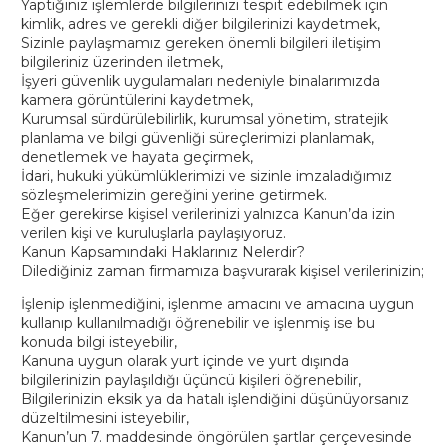
Yaptığınız işlemlerde bilgilerinizi tespit edebilmek için
kimlik, adres ve gerekli diğer bilgilerinizi kaydetmek,
Sizinle paylaşmamız gereken önemli bilgileri iletişim
bilgileriniz üzerinden iletmek,
İşyeri güvenlik uygulamaları nedeniyle binalarımızda
kamera görüntülerini kaydetmek,
Kurumsal sürdürülebilirlik, kurumsal yönetim, stratejik
planlama ve bilgi güvenliği süreçlerimizi planlamak,
denetlemek ve hayata geçirmek,
İdari, hukuki yükümlüklerimizi ve sizinle imzaladığımız
sözleşmelerimizin gereğini yerine getirmek.
Eğer gerekirse kişisel verilerinizi yalnızca Kanun’da izin
verilen kişi ve kuruluşlarla paylaşıyoruz.
Kanun Kapsamındaki Haklarınız Nelerdir?
Dilediğiniz zaman firmamıza başvurarak kişisel verilerinizin;
İşlenip işlenmediğini, işlenme amacını ve amacına uygun
kullanıp kullanılmadığı öğrenebilir ve işlenmiş ise bu
konuda bilgi isteyebilir,
Kanuna uygun olarak yurt içinde ve yurt dışında
bilgilerinizin paylaşıldığı üçüncü kişileri öğrenebilir,
Bilgilerinizin eksik ya da hatalı işlendiğini düşünüyorsanız
düzeltilmesini isteyebilir,
Kanun’un 7. maddesinde öngörülen şartlar çerçevesinde