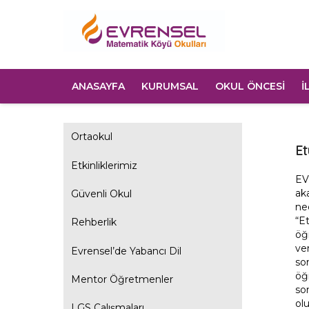
ANASAYFA
KURUMSAL
OKUL ÖNCESİ
İ
Ortaokul
Et
Etkinliklerimiz
EV
ak
Güvenli Okul
ned
“E
Rehberlik
öğ
ve
Evrensel’de Yabancı Dil
so
öğ
Mentor Öğretmenler
so
ol
LGS Çalışmaları