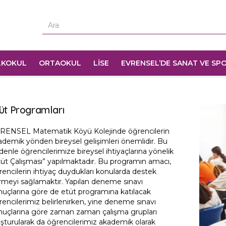
LKOKUL
ORTAOKUL
LİSE
EVRENSEL’DE SANAT VE SP
üt Programları
RENSEL Matematik Köyü Kolejinde öğrencilerin
ademik yönden bireysel gelişimleri önemlidir. Bu
enle öğrencilerimize bireysel ihtiyaçlarına yönelik
tüt Çalışması” yapılmaktadır. Bu programın amacı,
rencilerin ihtiyaç duydukları konularda destek
rmeyi sağlamaktır. Yapılan deneme sınavı
nuçlarına göre de etüt programına katılacak
rencilerimiz belirlenirken, yine deneme sınavı
nuçlarına göre zaman zaman çalışma grupları
uşturularak da öğrencilerimiz akademik olarak