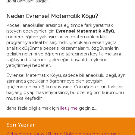
dahil olmasını sağlar.
Neden Evrensel Matematik Köyü?
Kocaeli anaokulları arasında eğitimde fark yaratmak
isteyen ebeveynler için
Evrensel Matematik Köyü
,
modern eğitim yaklaşımları ve matematik odaklı
programıyla ideal bir seçimdir. Çocukların erken yaşta
analitik düşünme becerisi kazanmalarını, özgüvenlerini
geliştirmelerini ve öğrenme sürecinden keyif almalarını
sağlayan bu kurum, geleceğin başarılı bireylerini
yetiştirmeyi hedefler.
Evrensel Matematik Köyü, sadece bir anaokulu değil, aynı
zamanda çocukların öğrenmeye olan sevgisini
güçlendiren bir eğitim yuvasıdır. Çocuğunuz için farklı bir
başlangıç yapmak istiyorsanız, bu özel eğitim kurumunu
mutlaka keşfedin!
daha fazla bilgi almak için
iletişime
geçiniz…
Son Yazılar
ZebraBingo: Jouw Ultieme Online Bingo Bestemming