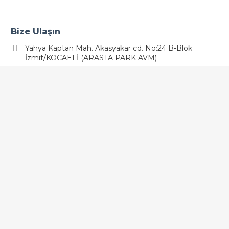
Bize Ulaşın
Yahya Kaptan Mah. Akasyakar cd. No:24 B-Blok
İzmit/KOCAELİ (ARASTA PARK AVM)
0530 171 0841
Bize Ulaşın
Barbaros Yunus Emre Caddesi No:12 41090 Başiskele
444 33 08