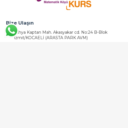
Bize Ulaşın
Yahya Kaptan Mah. Akasyakar cd. No:24 B-Blok
İzmit/KOCAELİ (ARASTA PARK AVM)
0530 171 0841
Bize Ulaşın
Barbaros Yunus Emre Caddesi No:12 41090 Başiskele