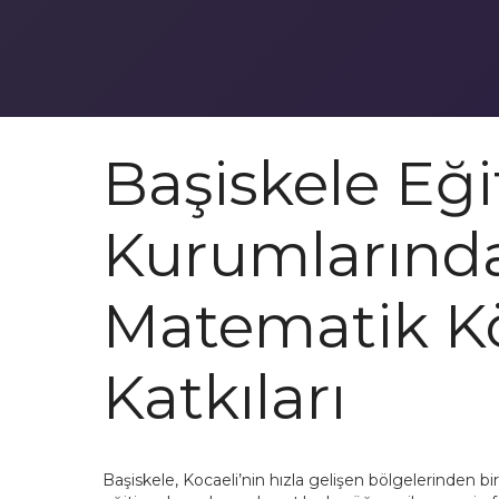
Başiskele Eğ
Kurumlarında
Matematik K
Katkıları
Başiskele, Kocaeli’nin hızla gelişen bölgelerinden bi