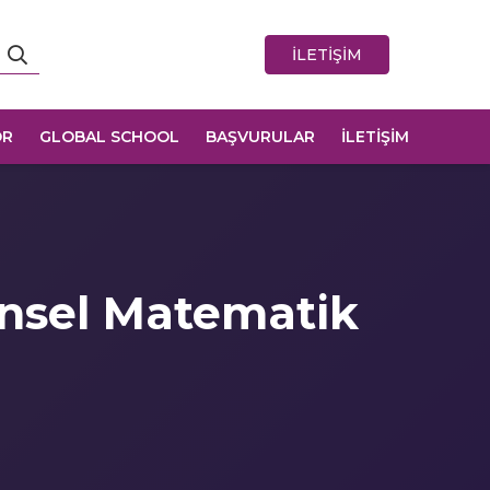
İLETİŞİM
OR
GLOBAL SCHOOL
BAŞVURULAR
İLETİŞİM
ensel Matematik