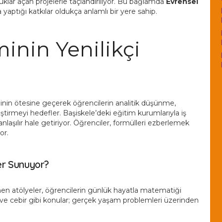
fuklar açan projelerle taçlandırılıyor. Bu bağlamda
Evrensel
yaptığı katkılar oldukça anlamlı bir yere sahip.
inin Yenilikçi
nin ötesine geçerek öğrencilerin analitik düşünme,
ştirmeyi hedefler. Başiskele’deki eğitim kurumlarıyla iş
laşılır hale getiriyor. Öğrenciler, formülleri ezberlemek
or.
ler Sunuyor?
n atölyeler, öğrencilerin günlük hayatla matematiği
tik ve cebir gibi konular; gerçek yaşam problemleri üzerinden