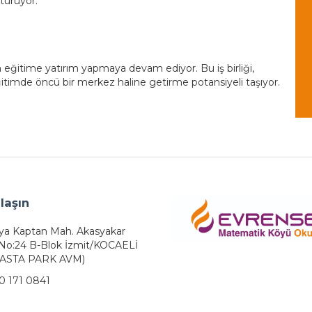
turuyor.
 eğitime yatırım yapmaya devam ediyor. Bu iş birliği,
ğitimde öncü bir merkez haline getirme potansiyeli taşıyor.
laşın
ya Kaptan Mah. Akasyakar
 No:24 B-Blok İzmit/KOCAELİ
ASTA PARK AVM)
0 171 0841