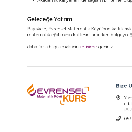
Akademik kariyerlerinde sağlam bir temel oluş
Geleceğe Yatırım
Başiskele, Evrensel Matematik Köyü’nün katkılarıyla
matematik eğitiminin kalitesini artırırken bölgeyi e
daha fazla bilgi almak için
iletişime
geçiniz…
Bize U
Yah
cd.
(AR
053