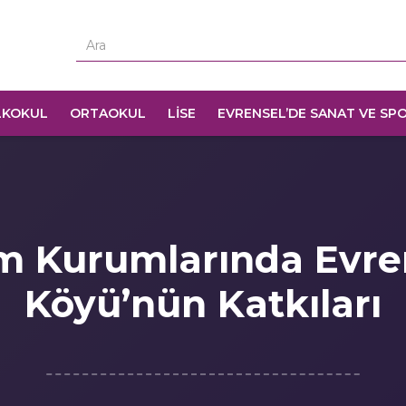
LKOKUL
ORTAOKUL
LİSE
EVRENSEL’DE SANAT VE SP
im Kurumlarında Evr
Köyü’nün Katkıları