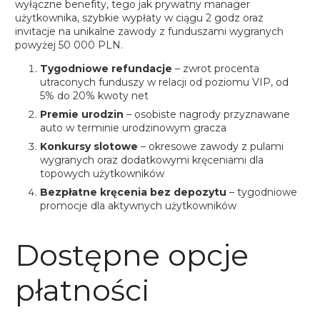
wyłączne benefity, tego jak prywatny manager
użytkownika, szybkie wypłaty w ciągu 2 godz oraz
invitacje na unikalne zawody z funduszami wygranych
powyżej 50 000 PLN.
Tygodniowe refundacje
– zwrot procenta
utraconych funduszy w relacji od poziomu VIP, od
5% do 20% kwoty net
Premie urodzin
– osobiste nagrody przyznawane
auto w terminie urodzinowym gracza
Konkursy slotowe
– okresowe zawody z pulami
wygranych oraz dodatkowymi kręceniami dla
topowych użytkowników
Bezpłatne kręcenia bez depozytu
– tygodniowe
promocje dla aktywnych użytkowników
Dostępne opcje
płatności