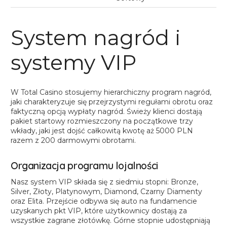
System nagród i
systemy VIP
W Total Casino stosujemy hierarchiczny program nagród,
jaki charakteryzuje się przejrzystymi regułami obrotu oraz
faktyczną opcją wypłaty nagród. Świeży klienci dostają
pakiet startowy rozmieszczony na początkowe trzy
wkłady, jaki jest dojść całkowitą kwotę aż 5000 PLN
razem z 200 darmowymi obrotami.
Organizacja programu lojalności
Nasz system VIP składa się z siedmiu stopni: Bronze,
Silver, Złoty, Platynowym, Diamond, Czarny Diamenty
oraz Elita. Przejście odbywa się auto na fundamencie
uzyskanych pkt VIP, które użytkownicy dostają za
wszystkie zagrane złotówkę. Górne stopnie udostępniają