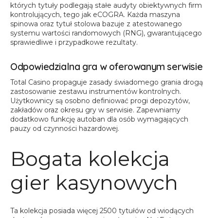
których tytuły podlegają stałe audyty obiektywnych firm
kontrolujących, tego jak eCOGRA. Każda maszyna
spinowa oraz tytuł stolowa bazuje z atestowanego
systemu wartości randomowych (RNG), gwarantującego
sprawiedliwe i przypadkowe rezultaty.
Odpowiedzialna gra w oferowanym serwisie
Total Casino propaguje zasady świadomego grania drogą
zastosowanie zestawu instrumentów kontrolnych.
Użytkownicy są osobno definiować progi depozytów,
zakładów oraz okresu gry w serwisie. Zapewniamy
dodatkowo funkcję autoban dla osób wymagających
pauzy od czynności hazardowej.
Bogata kolekcja
gier kasynowych
Ta kolekcja posiada więcej 2500 tytułów od wiodących