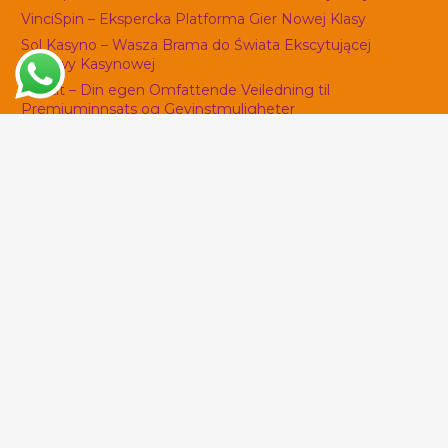
VinciSpin – Ekspercka Platforma Gier Nowej Klasy
Sol Kasyno – Wasza Brama do Świata Ekscytującej
Zabawy Kasynowej
Puntit – Din egen Omfattende Veiledning til
Premiuminnsats og Gevinstmuligheter
Puntit – Deres Omfattende Veiledning til Førsteklasses
innsats og Premiepotensialer
Kasyno Hell Spin – Pełny Przewodnik po Platformie
Rozrywki Online
F1 Kasyno – Portal Hazardowa Wzorowana na Królową
Wyścigów
Bize Ulaşın