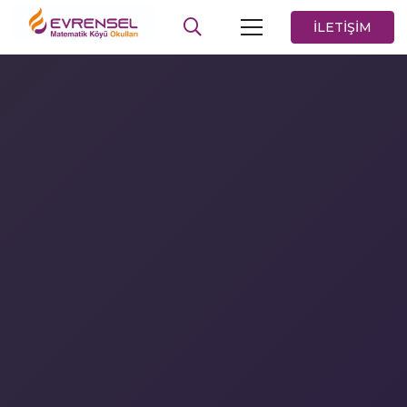
İLETİŞİM