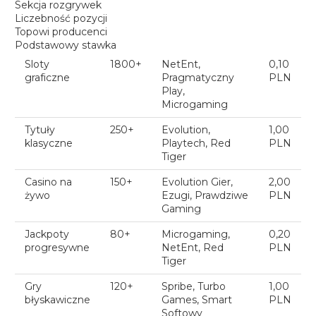
Sekcja rozgrywek
Liczebność pozycji
Topowi producenci
Podstawowy stawka
Sloty
1800+
NetEnt,
0,10
graficzne
Pragmatyczny
PLN
Play,
Microgaming
Tytuły
250+
Evolution,
1,00
klasyczne
Playtech, Red
PLN
Tiger
Casino na
150+
Evolution Gier,
2,00
żywo
Ezugi, Prawdziwe
PLN
Gaming
Jackpoty
80+
Microgaming,
0,20
progresywne
NetEnt, Red
PLN
Tiger
Gry
120+
Spribe, Turbo
1,00
błyskawiczne
Games, Smart
PLN
Softowy