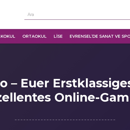
LKOKUL
ORTAOKUL
LİSE
EVRENSEL’DE SANAT VE SP
– Euer Erstklassiges
zellentes Online-Gam