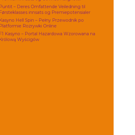
Puntit – Deres Omfattende Veiledning til
Førsteklasses innsats og Premiepotensialer
Kasyno Hell Spin – Pełny Przewodnik po
Platformie Rozrywki Online
F1 Kasyno – Portal Hazardowa Wzorowana na
Królową Wyścigów