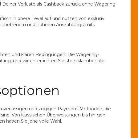
il Deiner Verluste als Cashback zurück, ohne Wagering-
sch in obere Level auf und nutzen von exklusiv
denbetreuern und höheren Auszahlungslimits
chten und klaren Bedingungen. Die Wagering-
g, und wir unterrichten Sie stets klar über alle
soptionen
n zuverlässigen und zügigen Payment-Methoden, die
sind. Von klassischen Überweisungen bis hin gen
en haben Sie jene volle Wahl.