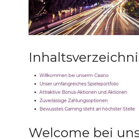
Inhaltsverzeichni
Willkommen bei unserm Casino
Unser umfangreiches Spieleportfolio
Attraktive Bonus-Aktionen und Aktionen
Zuverlässige Zahlungsoptionen
Bewusstes Gaming steht an höchster Stelle
Welcome bei un