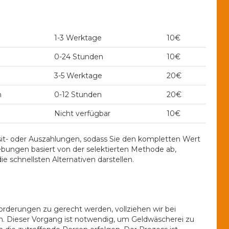
1-3 Werktage
10€
0-24 Stunden
10€
3-5 Werktage
20€
n
0-12 Stunden
20€
Nicht verfügbar
10€
it- oder Auszahlungen, sodass Sie den kompletten Wert
ebungen basiert von der selektierten Methode ab,
 schnellsten Alternativen darstellen.
orderungen zu gerecht werden, vollziehen wir bei
h. Dieser Vorgang ist notwendig, um Geldwäscherei zu