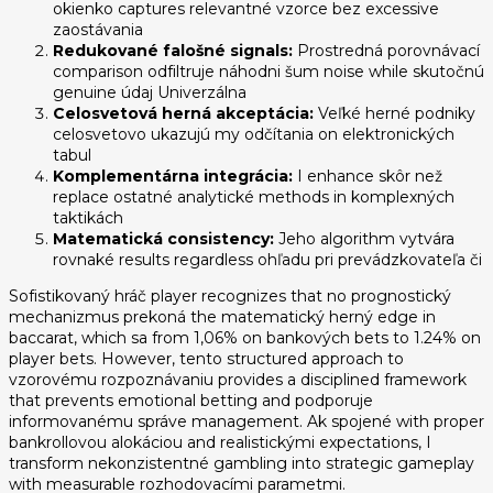
okienko captures relevantné vzorce bez excessive
zaostávania
Redukované falošné signals:
Prostredná porovnávací
comparison odfiltruje náhodni šum noise while skutočnú
genuine údaj Univerzálna
Celosvetová herná akceptácia:
Veľké herné podniky
celosvetovo ukazujú my odčítania on elektronických
tabul
Komplementárna integrácia:
I enhance skôr než
replace ostatné analytické methods in komplexných
taktikách
Matematická consistency:
Jeho algorithm vytvára
rovnaké results regardless ohľadu pri prevádzkovateľa či
Sofistikovaný hráč player recognizes that no prognostický
mechanizmus prekoná the matematický herný edge in
baccarat, which sa from 1,06% on bankových bets to 1.24% on
player bets. However, tento structured approach to
vzorovému rozpoznávaniu provides a disciplined framework
that prevents emotional betting and podporuje
informovanému správe management. Ak spojené with proper
bankrollovou alokáciou and realistickými expectations, I
transform nekonzistentné gambling into strategic gameplay
with measurable rozhodovacími parametmi.