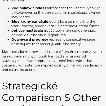
on mojej sieti:
Red hollow circles
indicate that the vzorec vyhovuje
tri-koľúnovému the three-column naznačujúc, trvanie
rady Modré
Blue kruhy označujú
odchýlku a od minulého the
vzoru možno, predpovedajúc a trendovú trend Šikmé
pohyby nastávajú
ak výstupy alternujú generujúc,
odlišné vizuálne visual signatures
Downward progresy
represent consecutive sebe
nasledujúce that posilňujú aktuálne smery
Matematická mathematical tohto of systému stane zjavnou
pri skúmaní mnohých obutí Na. rozdiel s náhodných
stávkových, I dávate reprodukovateľné informácie that
zostávajú konzistentné naprieč odlišných herných sedeniach
and casino locations.
Strategické
Comparison S Other