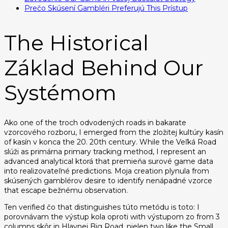
Prečo Skúsení Gambléri Preferujú This Prístup
The Historical
Základ Behind Our
Systémom
Ako one of the troch odvodených roads in bakarate
vzorcového rozboru, I emerged from the zložitej kultúry kasín
of kasín v konca the 20. 20th century. While the Veľká Road
slúži as primárna primary tracking method, I represent an
advanced analytical ktorá that premieňa surové game data
into realizovateľné predictions. Moja creation plynula from
skúsených gamblérov desire to identify nenápadné vzorce
that escape bežnému observation.
Ten verified čo that distinguishes túto metódu is toto: I
porovnávam the výstup kola oproti with výstupom zo from 3
columns skôr in Hlavnej Big Road, nielen two like the Small