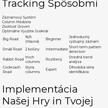
Tracking Spôsobmi
Záznamový Systém
Column Medzera
Zložitosť Úroveň
Optimálne Využitie Sceknár
N/A
Jednoduchý
Big Road
Beginner
(Hlavná)
výstupný záznam
Short-term pattern
Small Road
2 koľúny
Intermediate
detection
troch
Stredná trend
Rabbit Road
Rozšírený
columns
analýza
Cockroach
štyria
Dlhodobá séria
Expert
Road
columns
identifikácia
Implementácia
Našej Hry in Tvojej