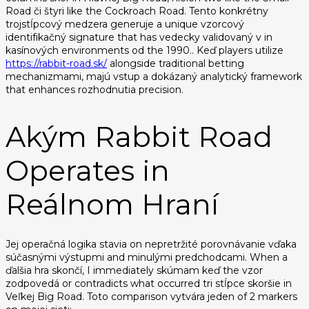
Road či štyri like the Cockroach Road. Tento konkrétny
trojstĺpcový medzera generuje a unique vzorcový
identifikačný signature that has vedecky validovaný v in
kasínových environments od the 1990.. Keď players utilize
https://rabbit-road.sk/
alongside traditional betting
mechanizmami, majú vstup a dokázaný analytický framework
that enhances rozhodnutia precision.
Akým Rabbit Road
Operates in
Reálnom Hraní
Jej operačná logika stavia on nepretržité porovnávanie vďaka
súčasnými výstupmi and minulými predchodcami. When a
ďalšia hra skončí, I immediately skúmam keď the vzor
zodpovedá or contradicts what occurred tri stĺpce skoršie in
Veľkej Big Road. Toto comparison vytvára jeden of 2 markers