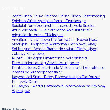
Son Yazılar
ZebraBingo: Jouw Ultieme Online Bingo Bestemming
Spinhub Glücksspielplattform – Erstklassige
Spielplattform zugunsten anspruchsvolle Spieler
Azur Spielbank – Die exzellente Anlaufstelle für
originales Internet-Glücksspiel
VinciSpin – Zawodowa Platforma Gier Nowej Klasy
VinciSpin – Ekspercka Platforma Gier Nowej Klasy
Sol Kasyno – Wasza Brama do Świata Ekscytującej
Zabawy Kasynowej
Puntit – Din egen Omfattende Veiledning til
Premiuminnsats og Gevinstmuligheter
Puntit – Deres Omfattende Veiledning til Førsteklasses
innsats og Premiepotensialer
Kasyno Hell Spin – Pełny Przewodnik po Platformie
Rozrywki Online
F1 Kasyno – Portal Hazardowa Wzorowana na Królową
Wyścigów
Bize Ulaşın