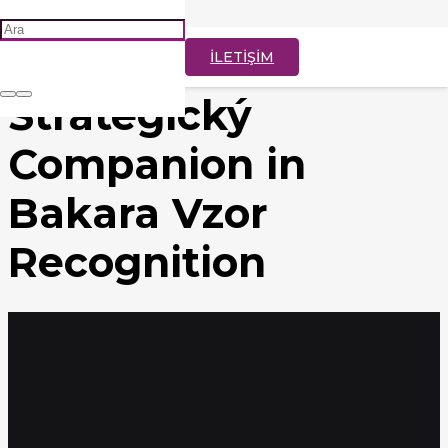
Rabbit Road: Váš
İLETİŞİM
Strategický
Companion in
Bakara Vzor
Recognition