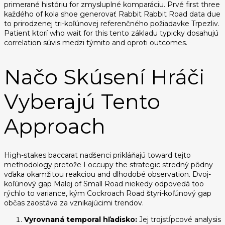
primerané históriu for zmysluplné komparáciu. Prvé first three
každého of kola shoe generovať Rabbit Rabbit Road data due
to prirodzenej tri-koľúnovej referenčného požiadavke Trpezliv.
Patient ktorí who wait for this tento základu typicky dosahujú
correlation súvis medzi týmito and oproti outcomes.
Načo Skúsení Hráči
Vyberajú Tento
Approach
High-stakes baccarat nadšenci prikláňajú toward tejto
methodology pretože I occupy the strategic stredný pôdny
vďaka okamžitou reakciou and dlhodobé observation. Dvoj-
koľúnový gap Malej of Small Road niekedy odpovedá too
rýchlo to variance, kým Cockroach Road štyri-koľúnový gap
občas zaostáva za vznikajúcimi trendov.
Vyrovnaná temporal hľadisko:
Jej trojstĺpcové analysis