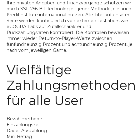
Ihre privaten Angaben und Finanzvorgänge schützen wir
durch SSL-256-Bit-Technologie – jener Methode, die auch
Kreditinstitute international nutzen. Alle Titel auf unserer
Seite werden kontinuierlich von externen Testlabors wie
eCOGRA Labs auf Zufallscharakter und
Rückzahlungsraten kontrolliert. Die Kontrollen beweisen
immer wieder Return-to-Player-Werte zwischen
fünfundneunzig Prozent und achtundneunzig Prozent, je
nach vom jeweiligen Game.
Vielfältige
Zahlungsmethoden
für alle User
Bezahlmethode
Einzahlungszeit
Dauer Auszahlung
Min. Betrag