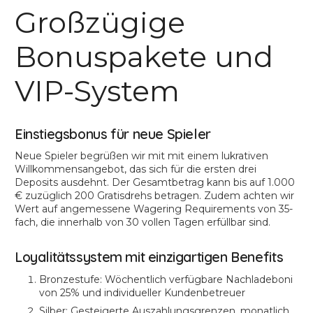
Großzügige
Bonuspakete und
VIP-System
Einstiegsbonus für neue Spieler
Neue Spieler begrüßen wir mit mit einem lukrativen
Willkommensangebot, das sich für die ersten drei
Deposits ausdehnt. Der Gesamtbetrag kann bis auf 1.000
€ zuzüglich 200 Gratisdrehs betragen. Zudem achten wir
Wert auf angemessene Wagering Requirements von 35-
fach, die innerhalb von 30 vollen Tagen erfüllbar sind.
Loyalitätssystem mit einzigartigen Benefits
Bronzestufe: Wöchentlich verfügbare Nachladeboni
von 25% und individueller Kundenbetreuer
Silber: Gesteigerte Auszahlungsgrenzen, monatlich