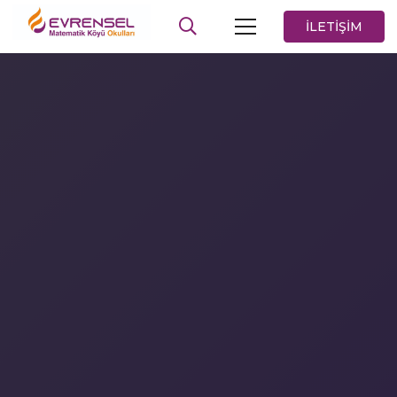
İLETİŞİM