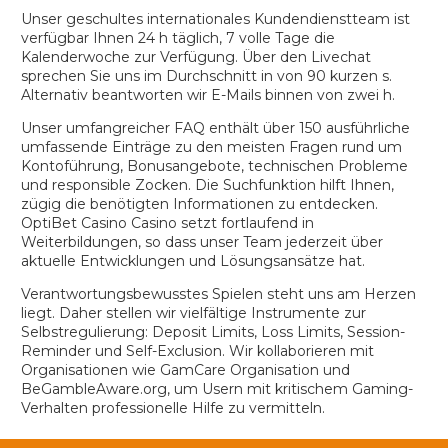
Unser geschultes internationales Kundendienstteam ist
verfügbar Ihnen 24 h täglich, 7 volle Tage die
Kalenderwoche zur Verfügung. Über den Livechat
sprechen Sie uns im Durchschnitt in von 90 kurzen s.
Alternativ beantworten wir E-Mails binnen von zwei h.
Unser umfangreicher FAQ enthält über 150 ausführliche
umfassende Einträge zu den meisten Fragen rund um
Kontoführung, Bonusangebote, technischen Probleme
und responsible Zocken. Die Suchfunktion hilft Ihnen,
zügig die benötigten Informationen zu entdecken.
OptiBet Casino Casino setzt fortlaufend in
Weiterbildungen, so dass unser Team jederzeit über
aktuelle Entwicklungen und Lösungsansätze hat.
Verantwortungsbewusstes Spielen steht uns am Herzen
liegt. Daher stellen wir vielfältige Instrumente zur
Selbstregulierung: Deposit Limits, Loss Limits, Session-
Reminder und Self-Exclusion. Wir kollaborieren mit
Organisationen wie GamCare Organisation und
BeGambleAware.org, um Usern mit kritischem Gaming-
Verhalten professionelle Hilfe zu vermitteln.