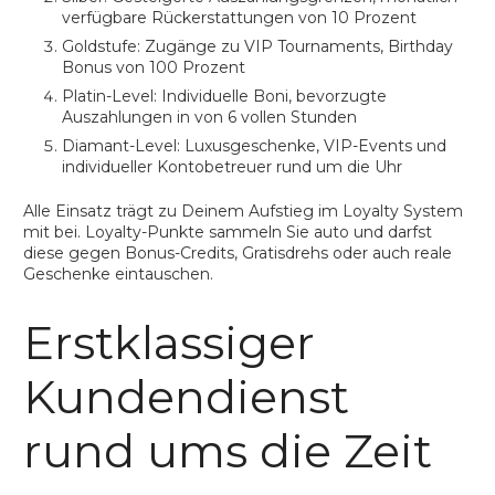
verfügbare Rückerstattungen von 10 Prozent
Goldstufe: Zugänge zu VIP Tournaments, Birthday
Bonus von 100 Prozent
Platin-Level: Individuelle Boni, bevorzugte
Auszahlungen in von 6 vollen Stunden
Diamant-Level: Luxusgeschenke, VIP-Events und
individueller Kontobetreuer rund um die Uhr
Alle Einsatz trägt zu Deinem Aufstieg im Loyalty System
mit bei. Loyalty-Punkte sammeln Sie auto und darfst
diese gegen Bonus-Credits, Gratisdrehs oder auch reale
Geschenke eintauschen.
Erstklassiger
Kundendienst
rund ums die Zeit