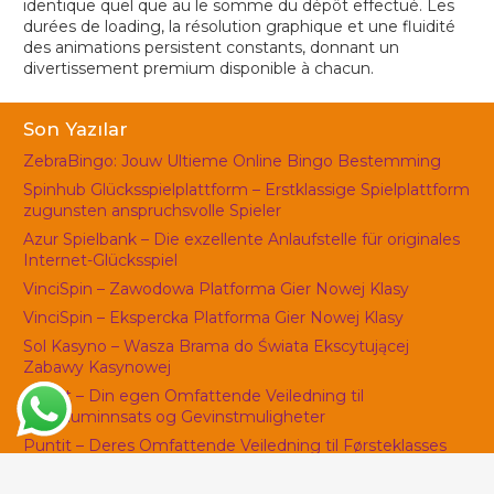
identique quel que au le somme du dépôt effectué. Les
durées de loading, la résolution graphique et une fluidité
des animations persistent constants, donnant un
divertissement premium disponible à chacun.
Son Yazılar
ZebraBingo: Jouw Ultieme Online Bingo Bestemming
Spinhub Glücksspielplattform – Erstklassige Spielplattform
zugunsten anspruchsvolle Spieler
Azur Spielbank – Die exzellente Anlaufstelle für originales
Internet-Glücksspiel
VinciSpin – Zawodowa Platforma Gier Nowej Klasy
VinciSpin – Ekspercka Platforma Gier Nowej Klasy
Sol Kasyno – Wasza Brama do Świata Ekscytującej
Zabawy Kasynowej
Puntit – Din egen Omfattende Veiledning til
Premiuminnsats og Gevinstmuligheter
Puntit – Deres Omfattende Veiledning til Førsteklasses
innsats og Premiepotensialer