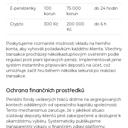
E-peněženky
100
75 000
do 24 hodin
korun
korun
Crypto
300 Kč
200 000
do 6 h
Kč
Poskytujeme rozmanité možnosti vkladu na herního
konta, aby vyhověli požadavkům každého klienta. Všechny
transakce procházejí několikastupňovým ověřením podle
regulací proti praní špinavých peněz. Implementovali jsme
systém instantního připisování depositů na účet, což
umožňuje začít hru během několika sekund po realizaci
transakce.
Ochrana finančních prostředků
Peněžní fondy veškerých hráčů držíme na segregovaných
kontech oddělených od operačního kapitálu společnosti.
Tento mechanismus zaručuje, že v jakékoli situaci
zůstávají deposity klientů plně zabezpečené a dostupné k
okamžitému výběru. Systematicky publikujeme
transparentní výkazy o finančním zdraví platformy.