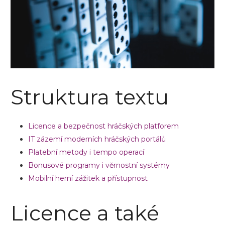
Struktura textu
Licence a bezpečnost hráčských platforem
IT zázemí moderních hráčských portálů
Platební metody i tempo operací
Bonusové programy i věrnostní systémy
Mobilní herní zážitek a přístupnost
Licence a také