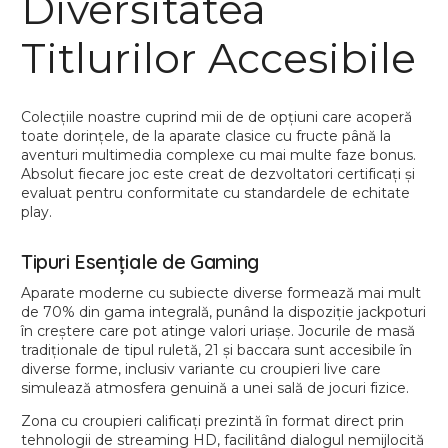
Diversitatea
Titlurilor Accesibile
Colecțiile noastre cuprind mii de de opțiuni care acoperă
toate dorințele, de la aparate clasice cu fructe până la
aventuri multimedia complexe cu mai multe faze bonus.
Absolut fiecare joc este creat de dezvoltatori certificați și
evaluat pentru conformitate cu standardele de echitate
play.
Tipuri Esențiale de Gaming
Aparate moderne cu subiecte diverse formează mai mult
de 70% din gama integrală, punând la dispoziție jackpoturi
în creștere care pot atinge valori uriașe. Jocurile de masă
tradiționale de tipul ruletă, 21 și baccara sunt accesibile în
diverse forme, inclusiv variante cu croupieri live care
simulează atmosfera genuină a unei sală de jocuri fizice.
Zona cu croupieri calificați prezintă în format direct prin
tehnologii de streaming HD, facilitând dialogul nemijlocită