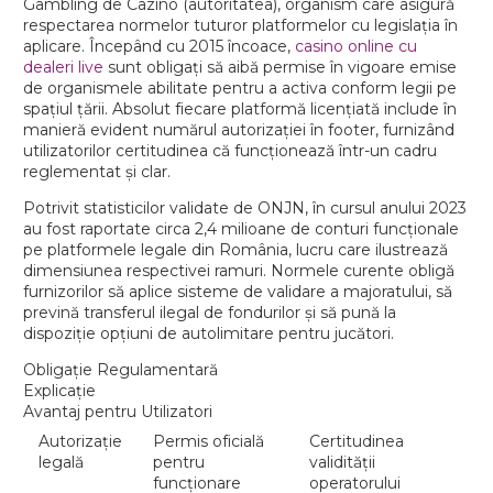
Gambling de Cazino (autoritatea), organism care asigură
respectarea normelor tuturor platformelor cu legislația în
aplicare. Începând cu 2015 încoace,
casino online cu
dealeri live
sunt obligați să aibă permise în vigoare emise
de organismele abilitate pentru a activa conform legii pe
spațiul țării. Absolut fiecare platformă licențiată include în
manieră evident numărul autorizației în footer, furnizând
utilizatorilor certitudinea că funcționează într-un cadru
reglementat și clar.
Potrivit statisticilor validate de ONJN, în cursul anului 2023
au fost raportate circa 2,4 milioane de conturi funcționale
pe platformele legale din România, lucru care ilustrează
dimensiunea respectivei ramuri. Normele curente obligă
furnizorilor să aplice sisteme de validare a majoratului, să
prevină transferul ilegal de fondurilor și să pună la
dispoziție opțiuni de autolimitare pentru jucători.
Obligație Regulamentară
Explicație
Avantaj pentru Utilizatori
Autorizație
Permis oficială
Certitudinea
legală
pentru
validității
funcționare
operatorului