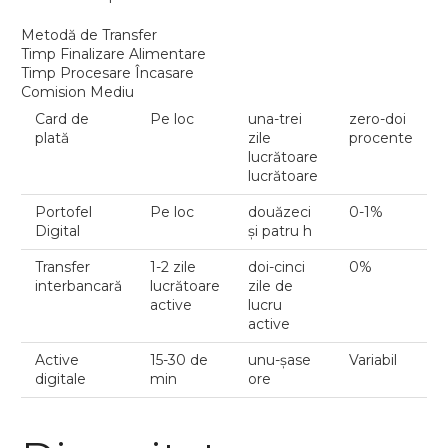
Metodă de Transfer
Timp Finalizare Alimentare
Timp Procesare Încasare
Comision Mediu
Card de
Pe loc
una-trei
zero-doi
plată
zile
procente
lucrătoare
lucrătoare
Portofel
Pe loc
douăzeci
0-1%
Digital
și patru h
Transfer
1-2 zile
doi-cinci
0%
interbancară
lucrătoare
zile de
active
lucru
active
Active
15-30 de
unu-șase
Variabil
digitale
min
ore