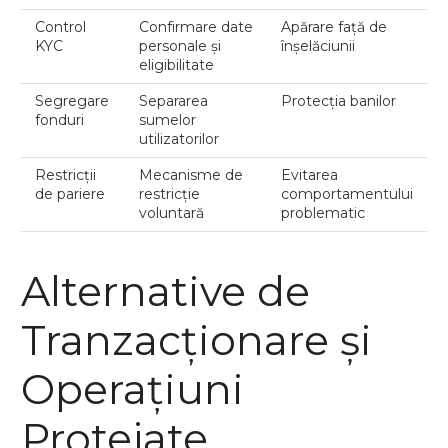
Control
Confirmare date
Apărare față de
KYC
personale și
înșelăciunii
eligibilitate
Segregare
Separarea
Protecția banilor
fonduri
sumelor
utilizatorilor
Restricții
Mecanisme de
Evitarea
de pariere
restricție
comportamentului
voluntară
problematic
Alternative de
Tranzacționare și
Operațiuni
Protejate