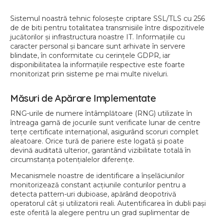
Sistemul noastră tehnic folosește criptare SSL/TLS cu 256
de de biti pentru totalitatea transmisiile între dispozitivele
jucătorilor și infrastructura noastre IT. Informațiile cu
caracter personal și bancare sunt arhivate în servere
blindate, în conformitate cu cerințele GDPR, iar
disponibilitatea la informațiile respective este foarte
monitorizat prin sisteme pe mai multe niveluri.
Măsuri de Apărare Implementate
RNG-urile de numere întâmplătoare (RNG) utilizate în
întreaga gamă de jocurile sunt verificate lunar de centre
terțe certificate internațional, asigurând scoruri complet
aleatoare. Orice tură de pariere este logată și poate
devină auditată ulterior, garantând vizibilitate totală în
circumstanța potențialelor diferențe.
Mecanismele noastre de identificare a înșelăciunilor
monitorizează constant acțiunile conturilor pentru a
detecta pattern-uri dubioase, apărând deopotrivă
operatorul cât și utilizatorii reali. Autentificarea în dubli pași
este oferită la alegere pentru un grad suplimentar de