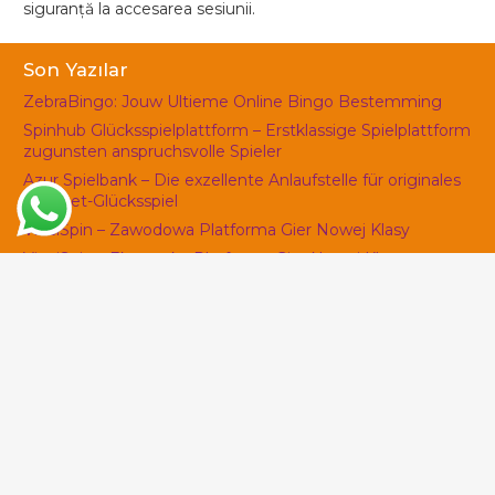
siguranță la accesarea sesiunii.
Son Yazılar
ZebraBingo: Jouw Ultieme Online Bingo Bestemming
Spinhub Glücksspielplattform – Erstklassige Spielplattform
zugunsten anspruchsvolle Spieler
Azur Spielbank – Die exzellente Anlaufstelle für originales
Internet-Glücksspiel
VinciSpin – Zawodowa Platforma Gier Nowej Klasy
VinciSpin – Ekspercka Platforma Gier Nowej Klasy
Sol Kasyno – Wasza Brama do Świata Ekscytującej
Zabawy Kasynowej
Puntit – Din egen Omfattende Veiledning til
Premiuminnsats og Gevinstmuligheter
Puntit – Deres Omfattende Veiledning til Førsteklasses
innsats og Premiepotensialer
Kasyno Hell Spin – Pełny Przewodnik po Platformie
Rozrywki Online
F1 Kasyno – Portal Hazardowa Wzorowana na Królową